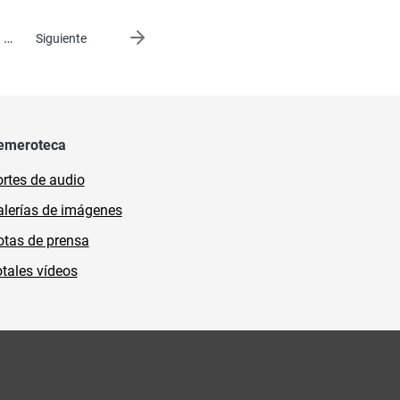
…
Siguiente página
Siguiente
emeroteca
rtes de audio
lerías de imágenes
tas de prensa
tales vídeos