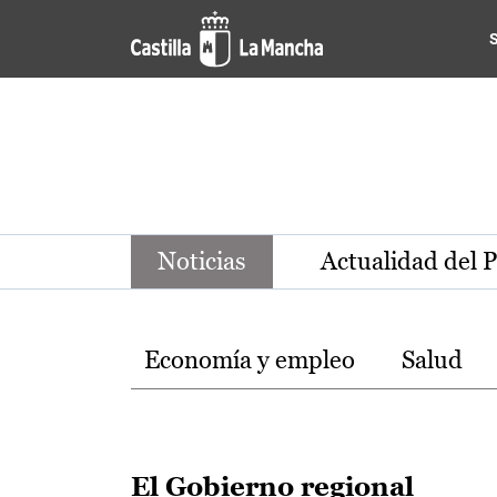
Noticias de la región de Ca
Pasar al contenido principal
Noticias
Actualidad del 
Temas
Economía y empleo
Salud
El Gobierno regional