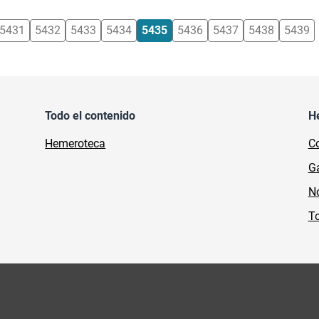
5431
5432
5433
5434
5435
5436
5437
5438
5439
Todo el contenido
H
Hemeroteca
Co
Ga
No
To