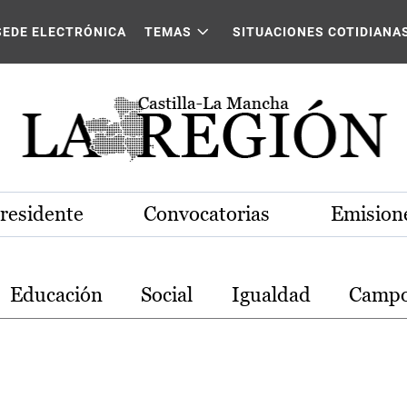
stilla-La Mancha
SEDE ELECTRÓNICA
TEMAS
SITUACIONES COTIDIANA
Presidente
Convocatorias
Emisione
Educación
Social
Igualdad
Camp