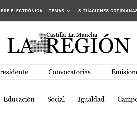
stilla-La Mancha
SEDE ELECTRÓNICA
TEMAS
SITUACIONES COTIDIANA
Presidente
Convocatorias
Emisione
Educación
Social
Igualdad
Camp