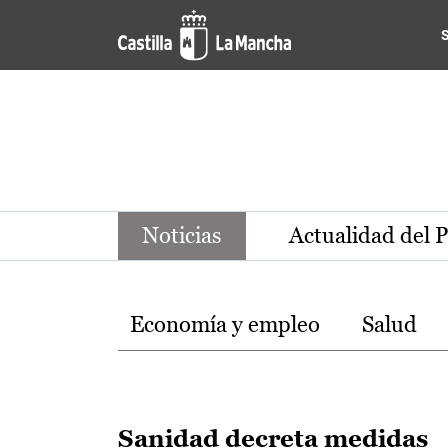
Noticias de la región de Ca
Pasar al contenido principal
Noticias
Actualidad del 
Temas
Economía y empleo
Salud
Sanidad decreta medidas