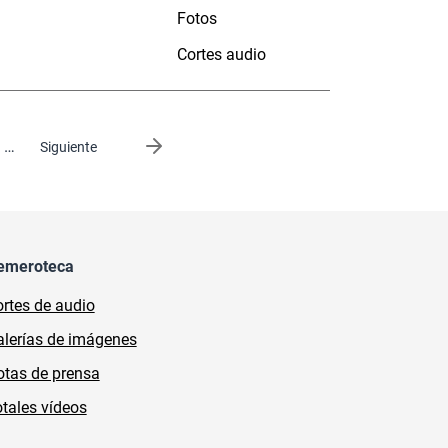
Fotos
Cortes audio
…
Siguiente página
Siguiente
emeroteca
rtes de audio
lerías de imágenes
tas de prensa
tales vídeos