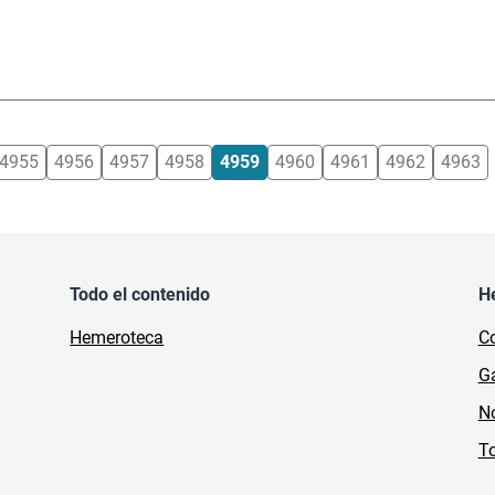
4955
4956
4957
4958
4959
4960
4961
4962
4963
Todo el contenido
H
Hemeroteca
Co
Ga
No
To