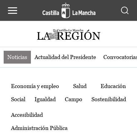
Noticias de la región de Castilla-L
Pasar al contenido principal
Noticias
Actualidad del Presidente
Convocatoria
Temas
Economía y empleo
Salud
Educación
Social
Igualdad
Campo
Sostenibilidad
Accesibilidad
Administración Pública