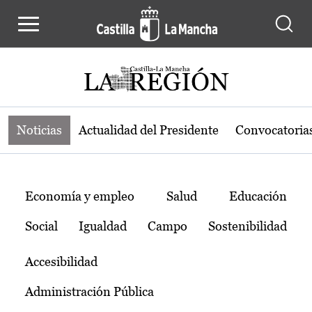
Noticias de la región de Castilla-L
Pasar al contenido principal
Noticias
Actualidad del Presidente
Convocatoria
Temas
Economía y empleo
Salud
Educación
Social
Igualdad
Campo
Sostenibilidad
Accesibilidad
Administración Pública