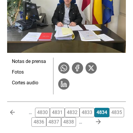
Notas de prensa
Fotos
Cortes audio
Paginación
…
4830
4831
4832
4833
4834
4835
4836
4837
4838
…