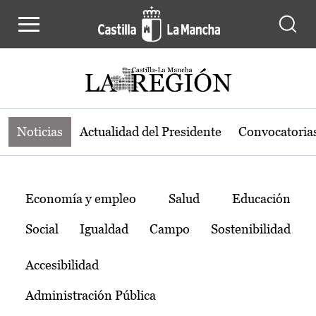
Noticias de la región de Castilla-L
Pasar al contenido principal
Noticias
Actualidad del Presidente
Convocatoria
Temas
Economía y empleo
Salud
Educación
Social
Igualdad
Campo
Sostenibilidad
Accesibilidad
Administración Pública