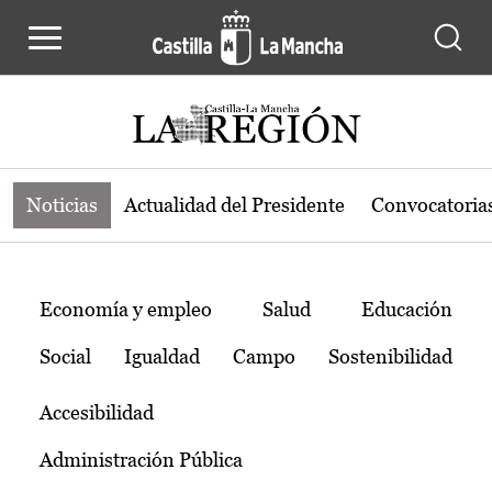
Noticias de la región de Castilla-L
Pasar al contenido principal
Noticias
Actualidad del Presidente
Convocatoria
Temas
Economía y empleo
Salud
Educación
Social
Igualdad
Campo
Sostenibilidad
Accesibilidad
Administración Pública