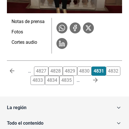
Notas de prensa
Fotos
Cortes audio
Paginación
…
4827
4828
4829
4830
4831
4832
4833
4834
4835
…
La región
Todo el contenido