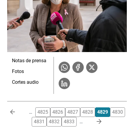
Notas de prensa
Fotos
Cortes audio
Paginación
…
4825
4826
4827
4828
4829
4830
4831
4832
4833
…