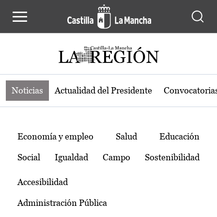
Noticias de la región de Castilla-L
Pasar al contenido principal
Noticias
Actualidad del Presidente
Convocatoria
Temas
Economía y empleo
Salud
Educación
Social
Igualdad
Campo
Sostenibilidad
Accesibilidad
Administración Pública