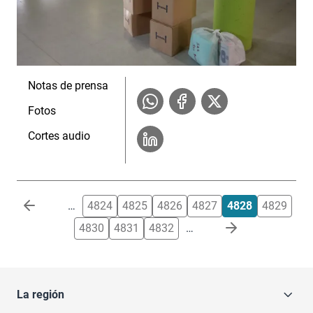
Notas de prensa
Fotos
Cortes audio
Paginación
…
4824
4825
4826
4827
4828
4829
4830
4831
4832
…
La región