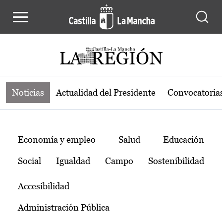
Noticias de la región de Castilla-L
Pasar al contenido principal
Noticias
Actualidad del Presidente
Convocatoria
Temas
Economía y empleo
Salud
Educación
Social
Igualdad
Campo
Sostenibilidad
Accesibilidad
Administración Pública