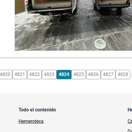
4820
4821
4822
4823
4824
4825
4826
4827
4828
Todo el contenido
H
Hemeroteca
Co
Ga