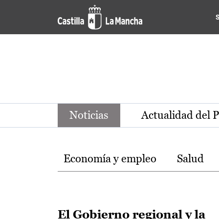
Noticias de la región de Ca
Pasar al contenido principal
Noticias
Actualidad del 
Temas
Economía y empleo
Salud
El Gobierno regional y la