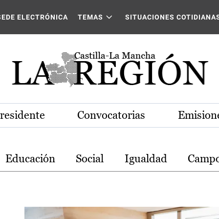
stilla-La Mancha
SEDE ELECTRÓNICA
TEMAS
SITUACIONES COTIDIANA
Presidente
Convocatorias
Emisione
Educación
Social
Igualdad
Camp