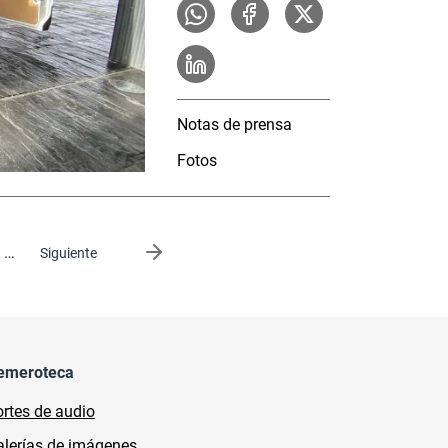
Notas de prensa
Fotos
…
Siguiente página
Siguiente
emeroteca
rtes de audio
lerías de imágenes