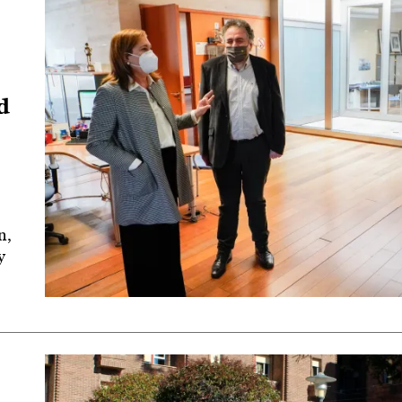
d
n,
y