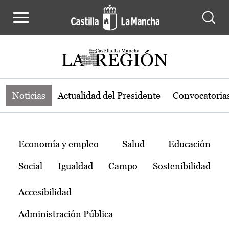
Noticias de la región de Castilla-L
Pasar al contenido principal
Noticias
Actualidad del Presidente
Convocatoria
Temas
Economía y empleo
Salud
Educación
Social
Igualdad
Campo
Sostenibilidad
Accesibilidad
Administración Pública