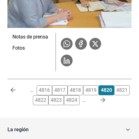
Notas de prensa
Fotos
Paginación
…
4816
4817
4818
4819
4820
4821
4822
4823
4824
…
La región