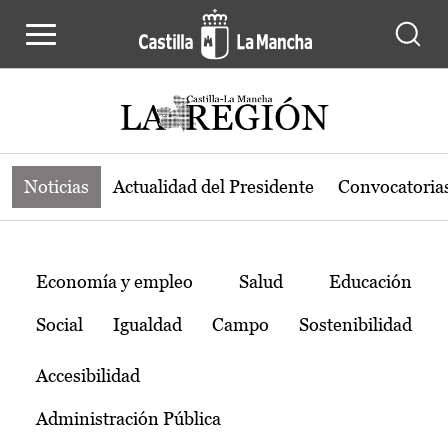
Noticias de la región de Castilla-L
Pasar al contenido principal
Noticias
Actualidad del Presidente
Convocatoria
Temas
Economía y empleo
Salud
Educación
Social
Igualdad
Campo
Sostenibilidad
Accesibilidad
Administración Pública