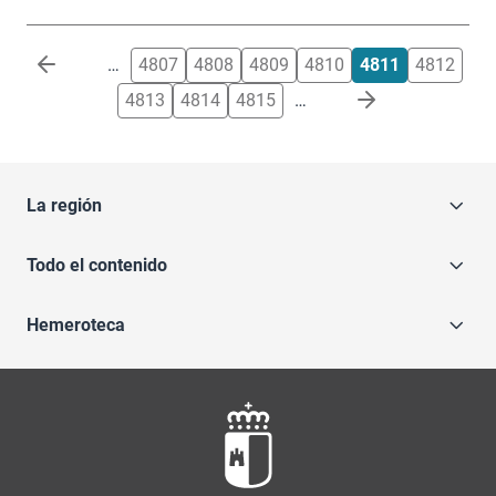
Paginación
…
4807
4808
4809
4810
4811
4812
4813
4814
4815
…
La región
Todo el contenido
Hemeroteca