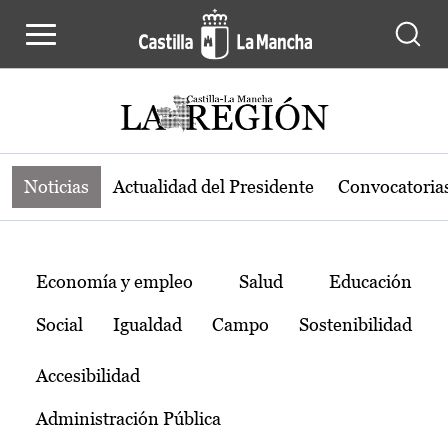
Noticias de la región de Castilla-L
Pasar al contenido principal
Noticias
Actualidad del Presidente
Convocatoria
Temas
Economía y empleo
Salud
Educación
Social
Igualdad
Campo
Sostenibilidad
Accesibilidad
Administración Pública