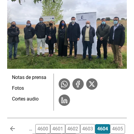
Notas de prensa
Fotos
Cortes audio
Paginación
…
4600
4601
4602
4603
4604
4605