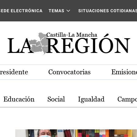
stilla-La Mancha
SEDE ELECTRÓNICA
TEMAS
SITUACIONES COTIDIANA
Presidente
Convocatorias
Emisione
Educación
Social
Igualdad
Camp