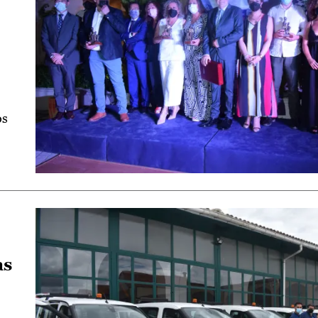
os
as