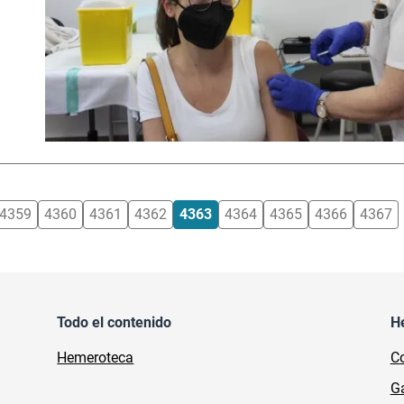
4359
4360
4361
4362
4363
4364
4365
4366
4367
Todo el contenido
H
Hemeroteca
Co
Ga