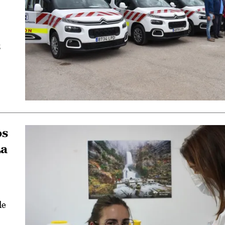
z
os
La
de