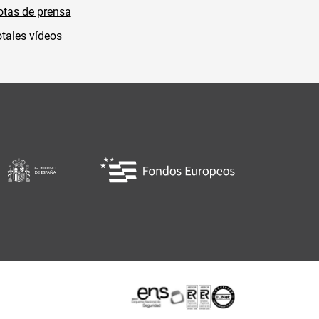
tas de prensa
tales vídeos
Certificaciones o