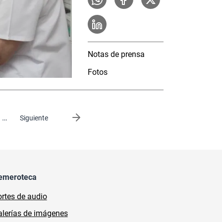
Notas de prensa
Fotos
…
Siguiente página
Siguiente
emeroteca
rtes de audio
lerías de imágenes