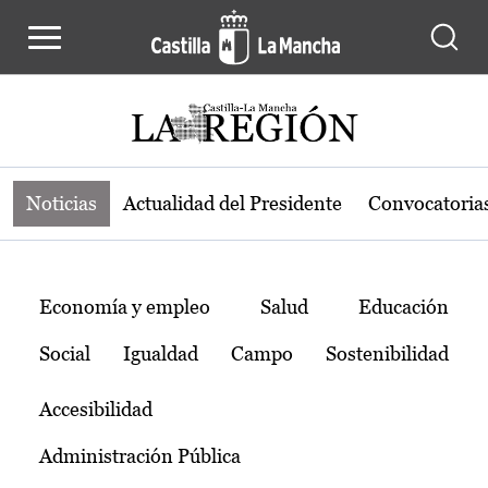
Noticias de la región de Castilla-L
Pasar al contenido principal
Noticias
Actualidad del Presidente
Convocatoria
Temas
Economía y empleo
Salud
Educación
Social
Igualdad
Campo
Sostenibilidad
Accesibilidad
Administración Pública