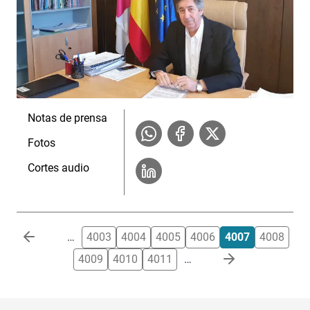
Notas de prensa
Fotos
Cortes audio
Paginación
…
4003
4004
4005
4006
4007
4008
4009
4010
4011
…