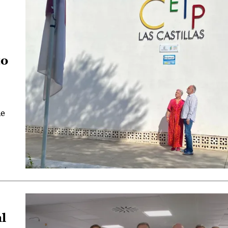
to
de
l