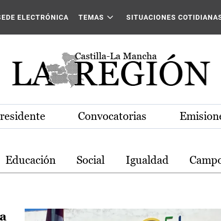
stilla-La Mancha
SEDE ELECTRÓNICA
TEMAS
SITUACIONES COTIDIANA
Presidente
Convocatorias
Emisione
Educación
Social
Igualdad
Camp
ra