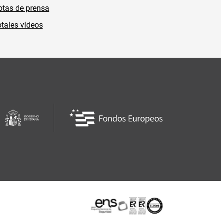
tas de prensa
tales vídeos
Certificaciones o