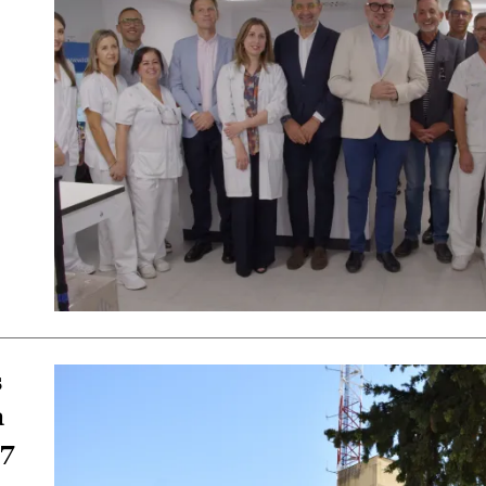
s
a
57