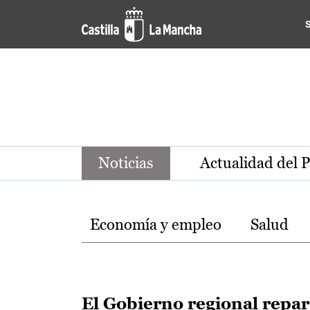
Noticias de la región de Ca
Pasar al contenido principal
Noticias
Actualidad del 
Temas
Economía y empleo
Salud
El Gobierno regional repa