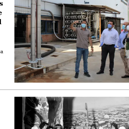
s
e
l
sa