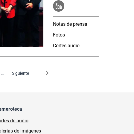
Notas de prensa
Fotos
Cortes audio
…
Siguiente página
Siguiente
emeroteca
rtes de audio
lerías de imágenes