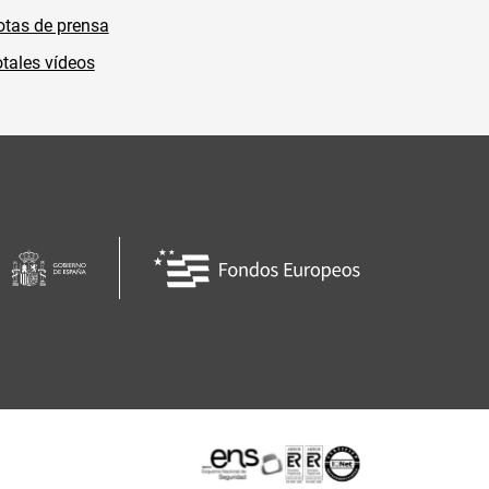
tas de prensa
tales vídeos
Certificaciones o