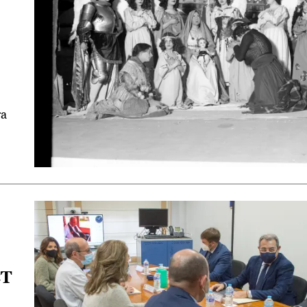
ra
CT