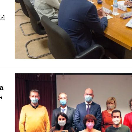
el
a
s