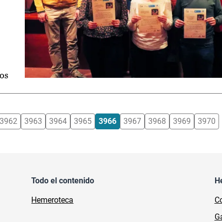
dos
3962
3963
3964
3965
3966
3967
3968
3969
3970
Todo el contenido
H
Hemeroteca
Co
Ga