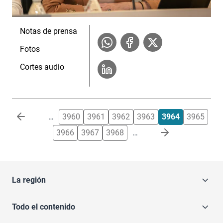
Notas de prensa
Fotos
Cortes audio
Paginación
…
3960
3961
3962
3963
3964
3965
3966
3967
3968
…
La región
Todo el contenido