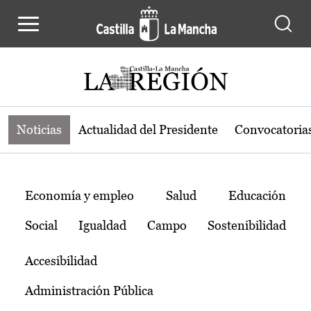
Noticias de la región de Castilla-L
Pasar al contenido principal
Noticias
Actualidad del Presidente
Convocatoria
Temas
Economía y empleo
Salud
Educación
Social
Igualdad
Campo
Sostenibilidad
Accesibilidad
Administración Pública