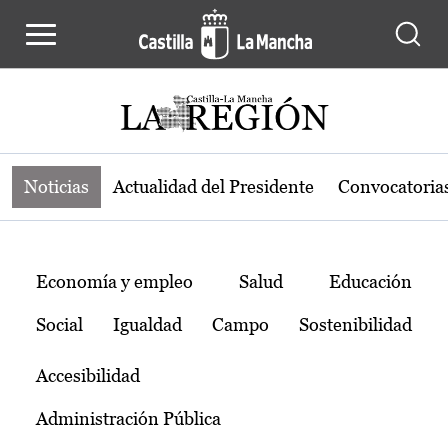
Noticias de la región de Castilla-L
Pasar al contenido principal
Noticias
Actualidad del Presidente
Convocatoria
Temas
Economía y empleo
Salud
Educación
Social
Igualdad
Campo
Sostenibilidad
Accesibilidad
Administración Pública