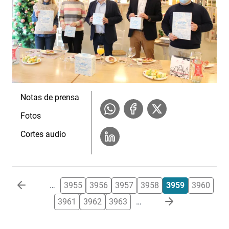
Notas de prensa
Fotos
Cortes audio
Paginación
…
3955
3956
3957
3958
3959
3960
3961
3962
3963
…