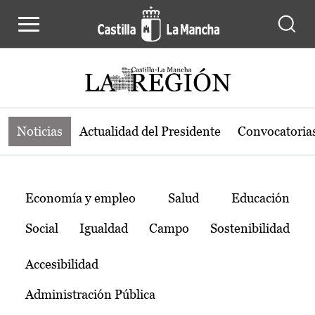
Noticias de la región de Castilla-L
Pasar al contenido principal
Noticias
Actualidad del Presidente
Convocatoria
Temas
Economía y empleo
Salud
Educación
Social
Igualdad
Campo
Sostenibilidad
Accesibilidad
Administración Pública