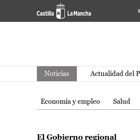
Noticias de la región de Ca
Pasar al contenido principal
Noticias
Actualidad del 
Temas
Economía y empleo
Salud
El Gobierno regional