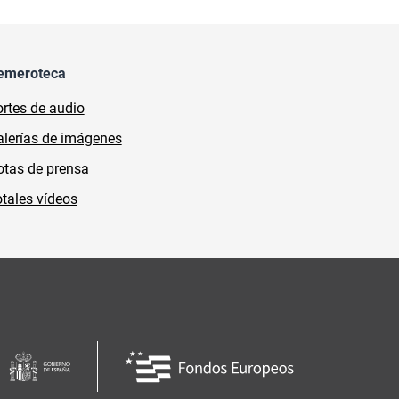
emeroteca
rtes de audio
lerías de imágenes
tas de prensa
tales vídeos