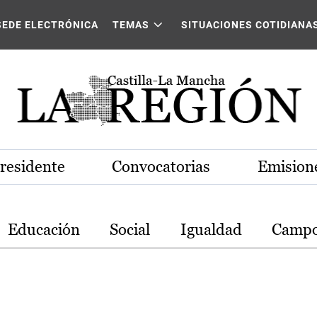
stilla-La Mancha
SEDE ELECTRÓNICA
TEMAS
SITUACIONES COTIDIANA
Presidente
Convocatorias
Emisione
Educación
Social
Igualdad
Camp