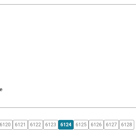
e
6120
6121
6122
6123
6124
6125
6126
6127
6128