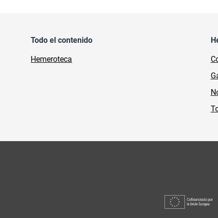
Todo el contenido
H
Hemeroteca
Co
Ga
No
To