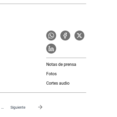
Notas de prensa
Fotos
Cortes audio
…
Siguiente página
Siguiente