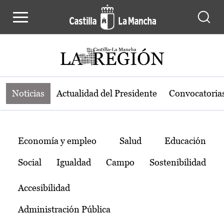
Noticias de la región de Castilla-L
Pasar al contenido principal
Noticias
Actualidad del Presidente
Convocatoria
Temas
Economía y empleo
Salud
Educación
Social
Igualdad
Campo
Sostenibilidad
Accesibilidad
Administración Pública