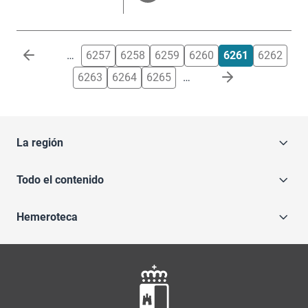
Paginación
…
6257
6258
6259
6260
6261
6262
6263
6264
6265
…
La región
Todo el contenido
Hemeroteca