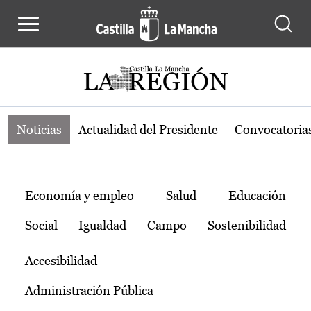
Noticias de la región de Castilla-L
Pasar al contenido principal
Noticias
Actualidad del Presidente
Convocatoria
Temas
Economía y empleo
Salud
Educación
Social
Igualdad
Campo
Sostenibilidad
Accesibilidad
Administración Pública