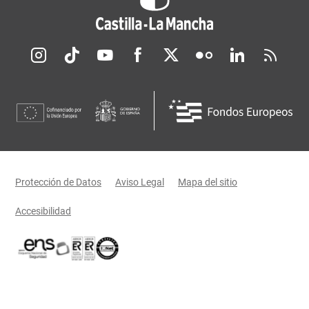
Redes sociales JCCM
Menú legal
Protección de Datos
Aviso Legal
Mapa del sitio
Accesibilidad
Certificaciones oficiales del Gobierno de Castilla-La Mancha