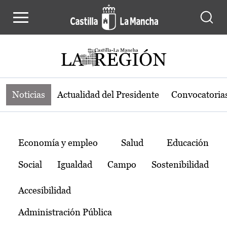
Noticias de la región de Castilla-L
Pasar al contenido principal
Noticias
Actualidad del Presidente
Convocatoria
Temas
Economía y empleo
Salud
Educación
Social
Igualdad
Campo
Sostenibilidad
Accesibilidad
Administración Pública