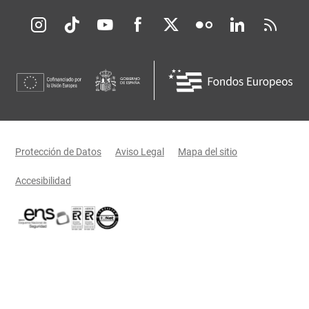
Redes sociales JCCM
Menú legal
Protección de Datos
Aviso Legal
Mapa del sitio
Accesibilidad
Certificaciones oficiales del Gobierno de Castilla-La Mancha