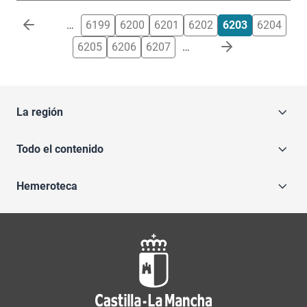
Paginación
…
6199
6200
6201
6202
6203
6204
6205
6206
6207
…
La región
Todo el contenido
Hemeroteca