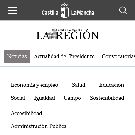
Noticias de la región de Castilla-L
Pasar al contenido principal
Noticias
Actualidad del Presidente
Convocatoria
Temas
Economía y empleo
Salud
Educación
Social
Igualdad
Campo
Sostenibilidad
Accesibilidad
Administración Pública