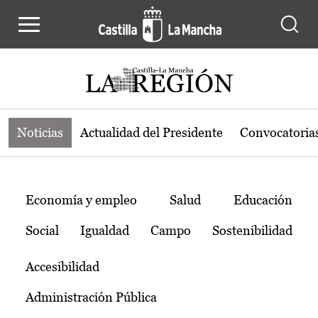
Noticias de la región de Castilla-L
Pasar al contenido principal
Noticias
Actualidad del Presidente
Convocatoria
Temas
Economía y empleo
Salud
Educación
Social
Igualdad
Campo
Sostenibilidad
Accesibilidad
Administración Pública