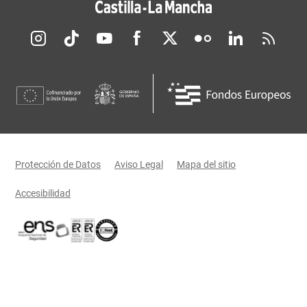
Redes sociales JCCM
Menú legal
Protección de Datos
Aviso Legal
Mapa del sitio
Accesibilidad
Certificaciones oficiales del Gobierno de Castilla-La Mancha