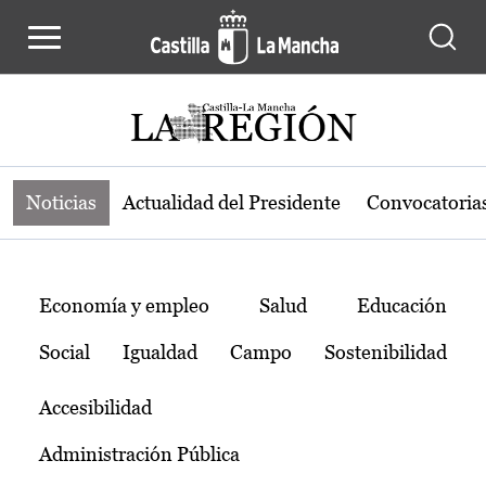
Noticias de la región de Castilla-L
Pasar al contenido principal
Noticias
Actualidad del Presidente
Convocatoria
Temas
Economía y empleo
Salud
Educación
Social
Igualdad
Campo
Sostenibilidad
Accesibilidad
Administración Pública