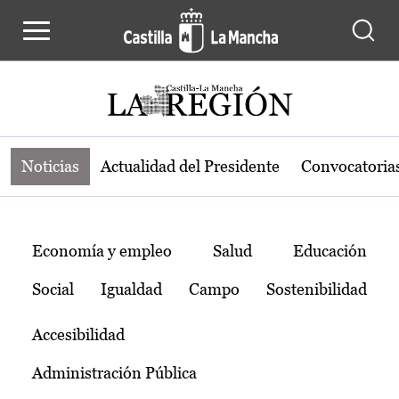
Noticias de la región de Castilla-L
Pasar al contenido principal
Noticias
Actualidad del Presidente
Convocatoria
Temas
Economía y empleo
Salud
Educación
Social
Igualdad
Campo
Sostenibilidad
Accesibilidad
Administración Pública