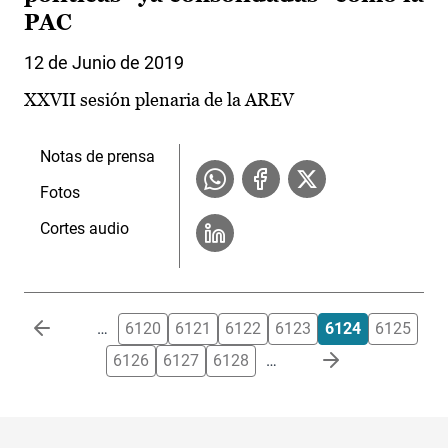
PAC
12 de Junio de 2019
XXVII sesión plenaria de la AREV
Notas de prensa
Fotos
Cortes audio
Paginación
…
6120
6121
6122
6123
6124
6125
6126
6127
6128
…