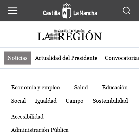
Noticias de la región de Castilla-L
Pasar al contenido principal
Noticias
Actualidad del Presidente
Convocatoria
Temas
Economía y empleo
Salud
Educación
Social
Igualdad
Campo
Sostenibilidad
Accesibilidad
Administración Pública