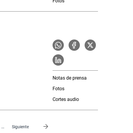
Fotos
Notas de prensa
Fotos
Cortes audio
…
Siguiente página
Siguiente