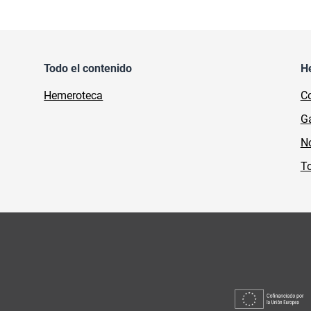
Todo el contenido
H
Hemeroteca
Co
Ga
No
To