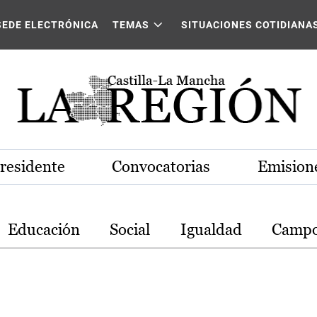
stilla-La Mancha
SEDE ELECTRÓNICA
TEMAS
SITUACIONES COTIDIANA
Presidente
Convocatorias
Emisione
Educación
Social
Igualdad
Camp