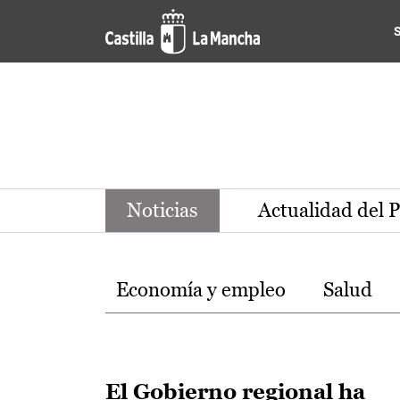
Noticias de la región de Ca
Pasar al contenido principal
Noticias
Actualidad del 
Temas
Economía y empleo
Salud
El Gobierno regional ha