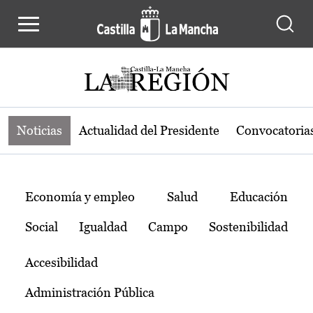
Noticias de la región de Castilla-L
Pasar al contenido principal
Noticias
Actualidad del Presidente
Convocatoria
Temas
Economía y empleo
Salud
Educación
Social
Igualdad
Campo
Sostenibilidad
Accesibilidad
Administración Pública