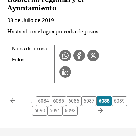
Ayuntamiento
03 de Julio de 2019
Hasta ahora el agua procedía de pozos
Notas de prensa
Fotos
Paginación
…
6084
6085
6086
6087
6088
6089
6090
6091
6092
…