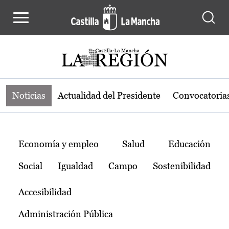
Noticias de la región de Castilla-L
Pasar al contenido principal
Noticias
Actualidad del Presidente
Convocatoria
Temas
Economía y empleo
Salud
Educación
Social
Igualdad
Campo
Sostenibilidad
Accesibilidad
Administración Pública