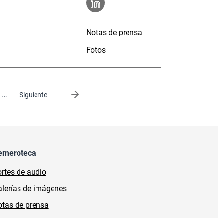
Notas de prensa
Fotos
…
Siguiente página
Siguiente
emeroteca
rtes de audio
lerías de imágenes
tas de prensa