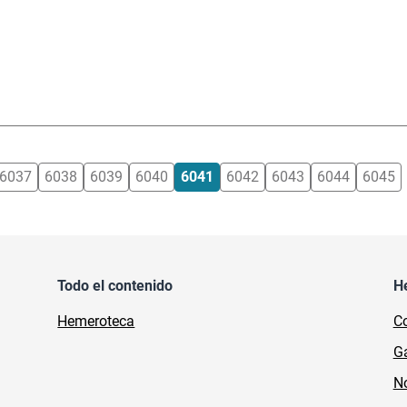
6037
6038
6039
6040
6041
6042
6043
6044
6045
Todo el contenido
H
Hemeroteca
Co
Ga
No