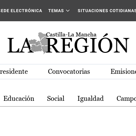
stilla-La Mancha
SEDE ELECTRÓNICA
TEMAS
SITUACIONES COTIDIANA
Presidente
Convocatorias
Emisione
Educación
Social
Igualdad
Camp