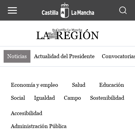
Noticias de la región de Castilla-L
Pasar al contenido principal
Noticias
Actualidad del Presidente
Convocatoria
Temas
Economía y empleo
Salud
Educación
Social
Igualdad
Campo
Sostenibilidad
Accesibilidad
Administración Pública