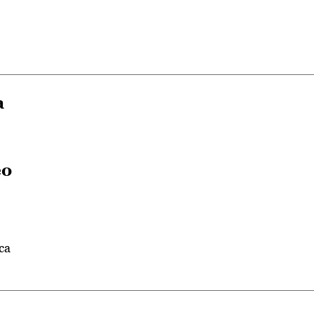
a
eo
ca