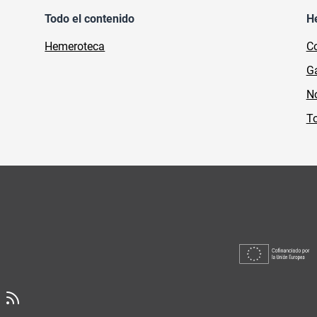
Todo el contenido
H
Hemeroteca
Co
Ga
No
To