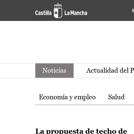
Noticias de la región de Ca
Pasar al contenido principal
Noticias
Actualidad del 
Temas
Economía y empleo
Salud
La propuesta de techo de