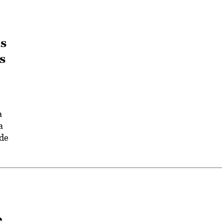
es
s
a
a
 de
e