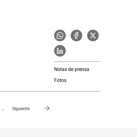
Notas de prensa
Fotos
…
Siguiente página
Siguiente