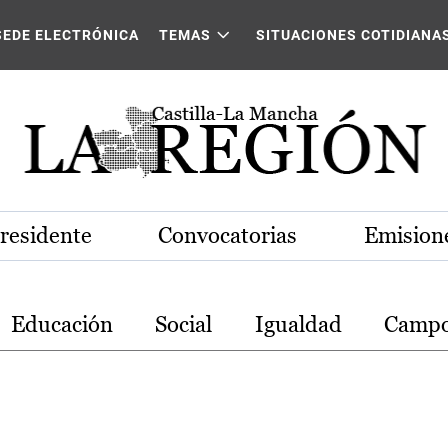
stilla-La Mancha
SEDE ELECTRÓNICA
TEMAS
SITUACIONES COTIDIANA
Presidente
Convocatorias
Emisione
Educación
Social
Igualdad
Camp