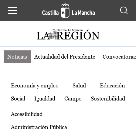
Noticias de la región de Castilla-L
Pasar al contenido principal
Noticias
Actualidad del Presidente
Convocatoria
Temas
Economía y empleo
Salud
Educación
Social
Igualdad
Campo
Sostenibilidad
Accesibilidad
Administración Pública