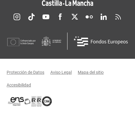
Redes sociales JCCM
Menú legal
Protección de Datos
Aviso Legal
Mapa del sitio
Accesibilidad
Certificaciones oficiales del Gobierno de Castilla-La Mancha