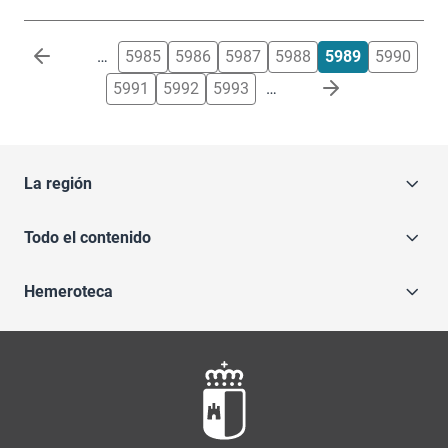
Paginación
…
5985
5986
5987
5988
5989
5990
5991
5992
5993
…
La región
Todo el contenido
Hemeroteca