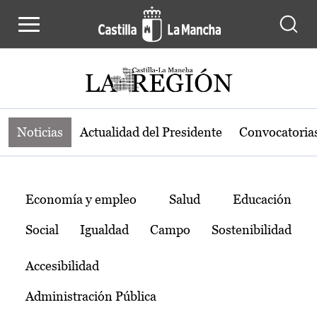
Noticias de la región de Castilla-L
Pasar al contenido principal
Noticias
Actualidad del Presidente
Convocatoria
Temas
Economía y empleo
Salud
Educación
Social
Igualdad
Campo
Sostenibilidad
Accesibilidad
Administración Pública