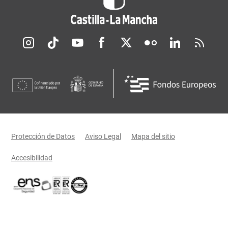
Redes sociales JCCM
Menú legal
Protección de Datos
Aviso Legal
Mapa del sitio
Accesibilidad
Certificaciones oficiales del Gobierno de Castilla-La Mancha