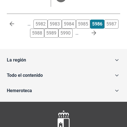
Paginación
…
5982
5983
5984
5985
5986
5987
5988
5989
5990
…
La región
Todo el contenido
Hemeroteca