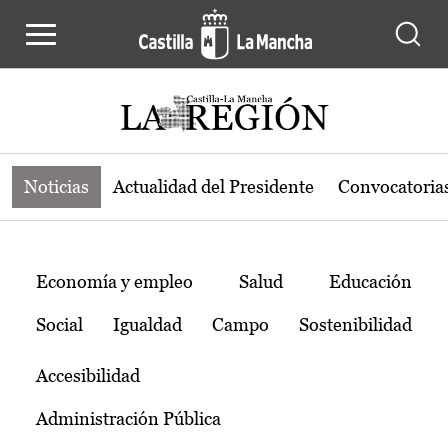
Noticias de la región de Castilla-L
Pasar al contenido principal
Noticias
Actualidad del Presidente
Convocatoria
Temas
Economía y empleo
Salud
Educación
Social
Igualdad
Campo
Sostenibilidad
Accesibilidad
Administración Pública