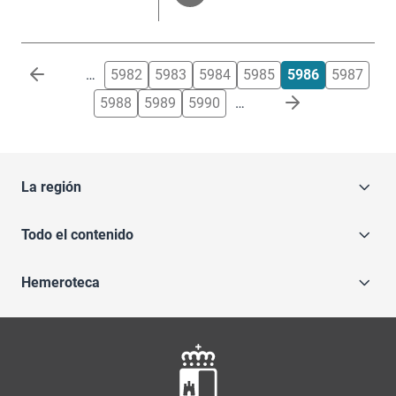
Paginación
…
5982
5983
5984
5985
5986
5987
5988
5989
5990
…
La región
Todo el contenido
Hemeroteca