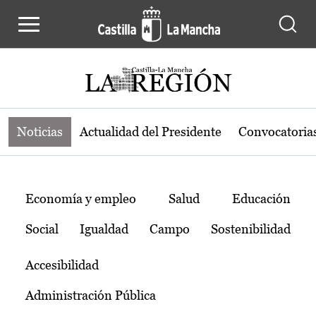
Noticias de la región de Castilla-L
Pasar al contenido principal
Noticias
Actualidad del Presidente
Convocatoria
Temas
Economía y empleo
Salud
Educación
Social
Igualdad
Campo
Sostenibilidad
Accesibilidad
Administración Pública