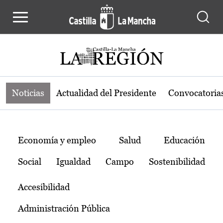
Noticias de la región de Castilla-L
Pasar al contenido principal
Noticias
Actualidad del Presidente
Convocatoria
Temas
Economía y empleo
Salud
Educación
Social
Igualdad
Campo
Sostenibilidad
Accesibilidad
Administración Pública