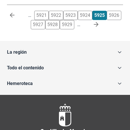
Paginación
…
5921
5922
5923
5924
5925
5926
5927
5928
5929
…
La región
Todo el contenido
Hemeroteca