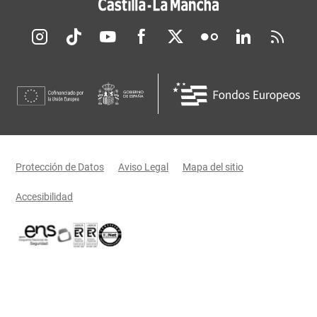
Redes sociales JCCM
Menú legal
Protección de Datos
Aviso Legal
Mapa del sitio
Accesibilidad
Certificaciones oficiales del Gobierno de Castilla-La Mancha