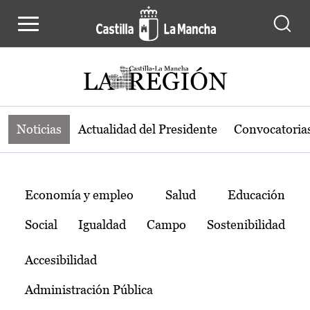
Noticias de la región de Castilla-L
Pasar al contenido principal
Noticias
Actualidad del Presidente
Convocatoria
Temas
Economía y empleo
Salud
Educación
Social
Igualdad
Campo
Sostenibilidad
Accesibilidad
Administración Pública