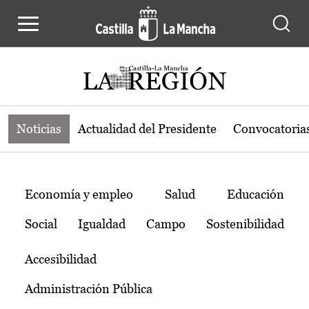
Noticias de la región de Castilla-L
Pasar al contenido principal
Noticias
Actualidad del Presidente
Convocatoria
Temas
Economía y empleo
Salud
Educación
Social
Igualdad
Campo
Sostenibilidad
Accesibilidad
Administración Pública