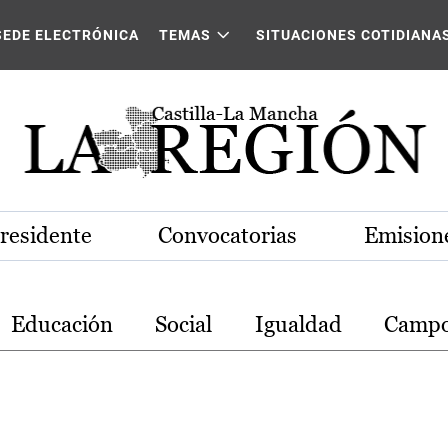
stilla-La Mancha
SEDE ELECTRÓNICA
TEMAS
SITUACIONES COTIDIANA
Presidente
Convocatorias
Emisione
Educación
Social
Igualdad
Camp