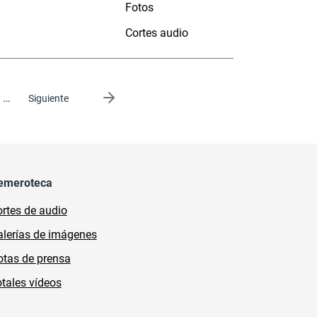
Fotos
Cortes audio
…
Siguiente página
Siguiente
emeroteca
rtes de audio
lerías de imágenes
tas de prensa
tales vídeos