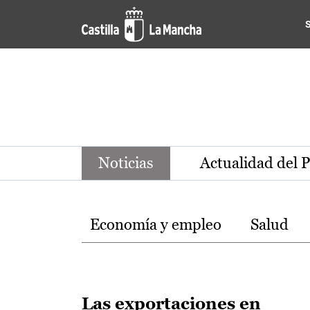
Noticias de la región de Ca
Pasar al contenido principal
Noticias
Actualidad del 
Temas
Economía y empleo
Salud
Las exportaciones en