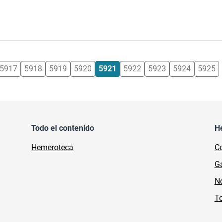
5917
5918
5919
5920
5921
5922
5923
5924
5925
Todo el contenido
H
Hemeroteca
Co
Ga
No
To