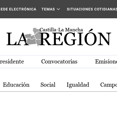
stilla-La Mancha
SEDE ELECTRÓNICA
TEMAS
SITUACIONES COTIDIANA
Presidente
Convocatorias
Emisione
Educación
Social
Igualdad
Camp