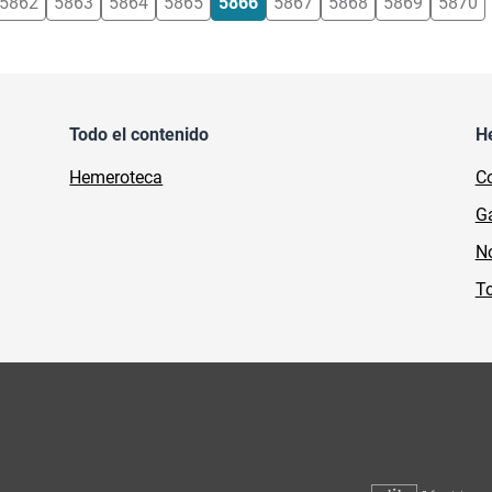
5862
5863
5864
5865
5866
5867
5868
5869
5870
Todo el contenido
H
Hemeroteca
Co
Ga
No
To