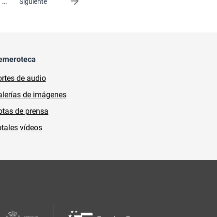
…
Siguiente página
Siguiente
emeroteca
rtes de audio
lerías de imágenes
tas de prensa
tales vídeos