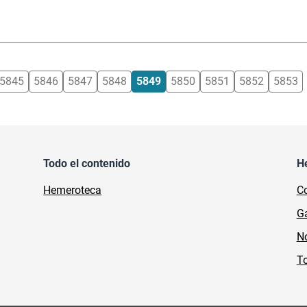
5845
5846
5847
5848
5849
5850
5851
5852
5853
Todo el contenido
H
Hemeroteca
Co
Ga
No
To