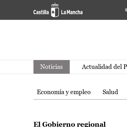
Noticias de la región de Ca
Pasar al contenido principal
Noticias
Actualidad del 
Temas
Economía y empleo
Salud
El Gobierno regional