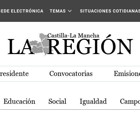
stilla-La Mancha
SEDE ELECTRÓNICA
TEMAS
SITUACIONES COTIDIANA
Presidente
Convocatorias
Emisione
Educación
Social
Igualdad
Camp