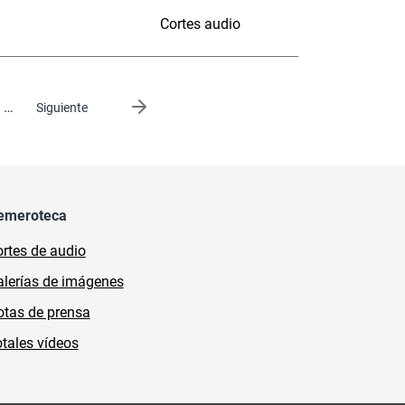
Cortes audio
…
Siguiente página
Siguiente
emeroteca
rtes de audio
lerías de imágenes
tas de prensa
tales vídeos