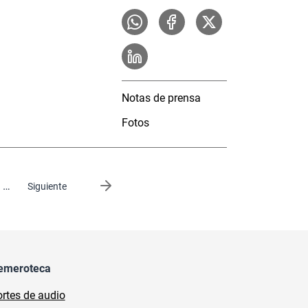
Notas de prensa
Fotos
…
Siguiente página
Siguiente
emeroteca
rtes de audio