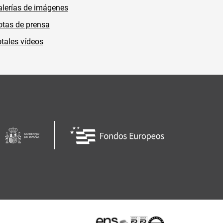
lerías de imágenes
tas de prensa
tales vídeos
Certificaciones o