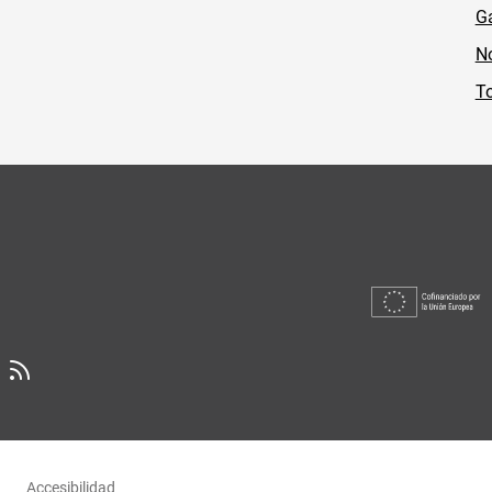
Ga
No
To
Accesibilidad