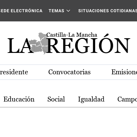
stilla-La Mancha
SEDE ELECTRÓNICA
TEMAS
SITUACIONES COTIDIANA
Presidente
Convocatorias
Emisione
Educación
Social
Igualdad
Camp