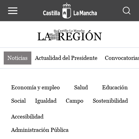
Noticias de la región de Castilla-L
Pasar al contenido principal
Noticias
Actualidad del Presidente
Convocatoria
Temas
Economía y empleo
Salud
Educación
Social
Igualdad
Campo
Sostenibilidad
Accesibilidad
Administración Pública