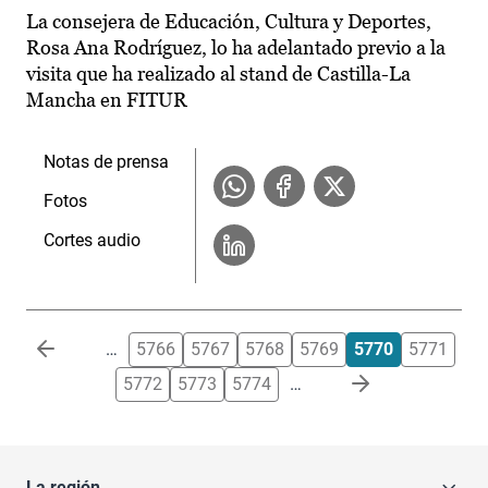
La consejera de Educación, Cultura y Deportes,
Rosa Ana Rodríguez, lo ha adelantado previo a la
visita que ha realizado al stand de Castilla-La
Mancha en FITUR
Notas de prensa
Fotos
Cortes audio
Paginación
…
5766
5767
5768
5769
5770
5771
5772
5773
5774
…
La región