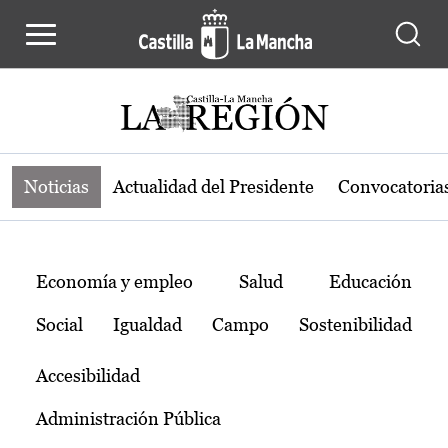
Noticias de la región de Castilla-L
Pasar al contenido principal
Noticias
Actualidad del Presidente
Convocatoria
Temas
Economía y empleo
Salud
Educación
Social
Igualdad
Campo
Sostenibilidad
Accesibilidad
Administración Pública