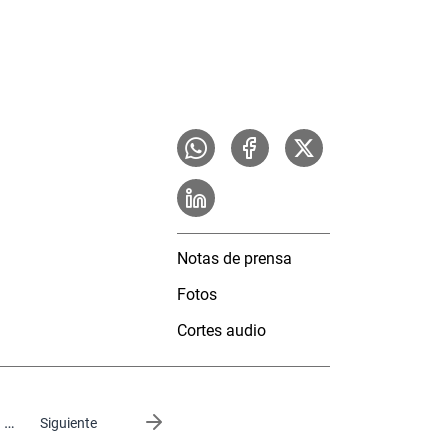
Notas de prensa
Fotos
Cortes audio
…
Siguiente página
Siguiente