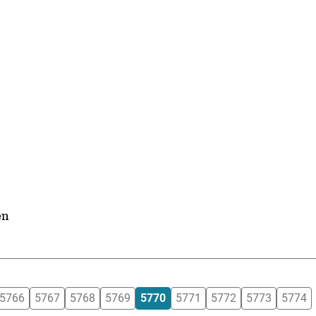
en
5766
5767
5768
5769
5770
5771
5772
5773
5774