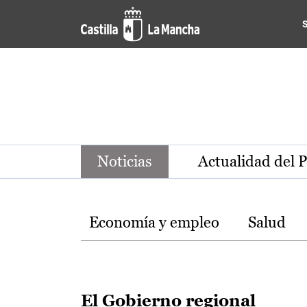
Noticias de la región de Ca
Pasar al contenido principal
Noticias
Actualidad del 
Temas
Economía y empleo
Salud
El Gobierno regional