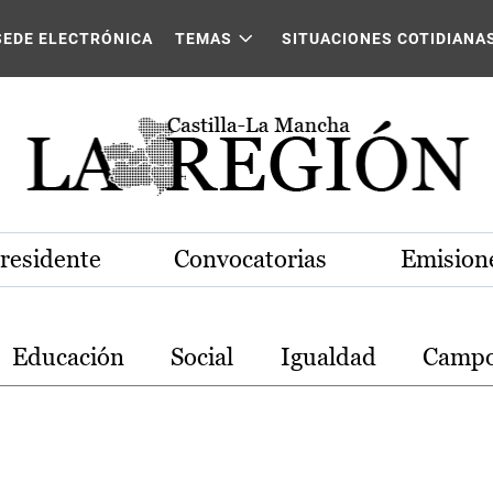
stilla-La Mancha
SEDE ELECTRÓNICA
TEMAS
SITUACIONES COTIDIANA
Presidente
Convocatorias
Emisione
Educación
Social
Igualdad
Camp