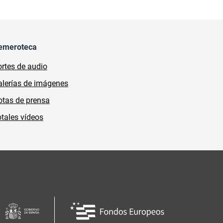
emeroteca
rtes de audio
lerías de imágenes
tas de prensa
tales vídeos