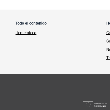
Todo el contenido
H
Hemeroteca
Co
Ga
No
To