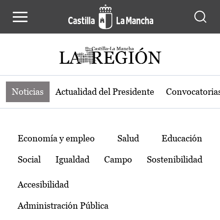
Noticias de la región de Castilla-L
Pasar al contenido principal
Noticias
Actualidad del Presidente
Convocatoria
Temas
Economía y empleo
Salud
Educación
Social
Igualdad
Campo
Sostenibilidad
Accesibilidad
Administración Pública